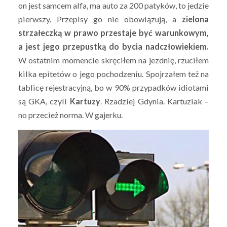
on jest samcem alfa, ma auto za 200 patyków, to jedzie
pierwszy. Przepisy go nie obowiązują, a
zielona
strzałeczką w prawo przestaje być warunkowym,
a jest jego przepustką do bycia nadczłowiekiem.
W ostatnim momencie skręciłem na jezdnię, rzuciłem
kilka epitetów o jego pochodzeniu. Spojrzałem też na
tablicę rejestracyjną, bo w 90% przypadków idiotami
są GKA, czyli
Kartuzy
. Rzadziej Gdynia. Kartuziak –
no przecież norma. W gajerku.