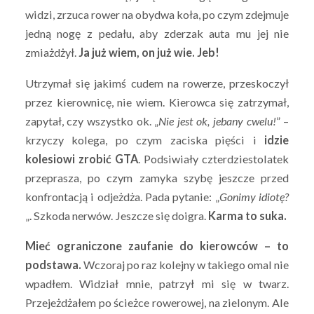
widzi, zrzuca rower na obydwa koła, po czym zdejmuje
jedną nogę z pedału, aby zderzak auta mu jej nie
zmiażdżył.
Ja już wiem, on już wie. Jeb!
Utrzymał się jakimś cudem na rowerze, przeskoczył
przez kierownicę, nie wiem. Kierowca się zatrzymał,
zapytał, czy wszystko ok. „
Nie jest ok, jebany cwelu!
” –
krzyczy kolega, po czym zaciska pięści i
idzie
kolesiowi zrobić GTA
. Podsiwiały czterdziestolatek
przeprasza, po czym zamyka szybę jeszcze przed
konfrontacją i odjeżdża. Pada pytanie: „
Gonimy idiotę?
„. Szkoda nerwów. Jeszcze się doigra.
Karma to suka.
Mieć ograniczone zaufanie do kierowców – to
podstawa.
Wczoraj po raz kolejny w takiego omal nie
wpadłem. Widział mnie, patrzył mi się w twarz.
Przejeżdżałem po ścieżce rowerowej, na zielonym. Ale