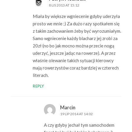
8 LIS 2013 AT 15:12
Miała by większe wgniecenie gdyby uderzyła
prosto we mnie ;) Za dużo razy spotkałem się
z takim zachowaniem żeby być wyrozumiałym.
Samo wgniecenie każdy blacharz jej zrobi za
20zł (no bo jak mocno można przecie nogą
uderzyć, jeszcze jadąc na rowerze). A przez
właśnie olewanie takich sytuacji kierowcy
mają rowerzystów coraz bardziej w czterech
literach.
REPLY
Marcin
19 LIP 2014 AT 14:02
A czy gdyby jechał tym samochodem