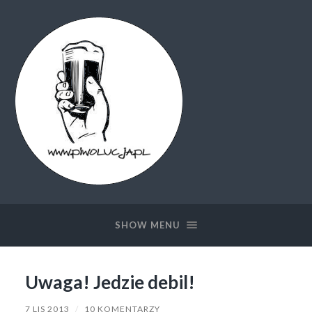
Piwolucja.pl
SHOW MENU
Uwaga! Jedzie debil!
7 LIS 2013
/
10 KOMENTARZY