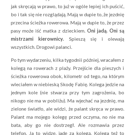
jak skręcają w prawo, to już w ogóle lepiej ich puścić,
bo i tak się nie rozglądają. Mają w dupie to, że jezdnię
przecina ścieżka rowerowa. Mają w dupie to, że przez
pasy może iść matka z dzieckiem.
Oni jadą. Oni są
mistrzami kierownicy.
Spieszą się i olewają
wszystkich. Drogowi palanci.
Po tym wydarzeniu, kilka tygodnii później, wracałem z
kolegą na rowerach z plaży. Przejście dla pieszych i
ścieżka rowerowa obok, kilometr od tego, na którym
wleciałem w niebieską Skodę Fabię. Kolega jedzie na
jednym kole (nie stwarza przy tym zagrożenia, bo
nikogo nie ma w pobliżu). Ma wjechać na jezdnię, ma
zielone światło, ale widzi, że palant skręca w prawo.
Palant ma mojego kolegę przed oczyma, no nie ma
bata, aby go nie dostrzegł. Ale rozmawia przez
telefon. Ja to widzę, jadę za kolegą. Kolega też to