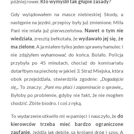
później rower.
Kto wymyślił tak głupie zasady?
Gdy wylądowałem na masce niebieskiej Skody, a
następnie na jezdni, przepisy były już zmienione. Miła
Pani nie miała już pierwszeństwa.
Nawet o tym nie
wiedziała
, zresztą bełkotała, że
wydawało jej się, że
ma zielone
. A ja miałem tylko jeden sprawny hamulec i
nie zdążyłem wyhamować do końca. Bolało. Policja
przybyła po 45 minutach, chociaż do komisariatu
dotarłbym na piechotę w jakieś 3. Straż Miejska, która
obok przejeżdżała, stwierdziła zgodnie: „
Dogadajcie
się
„. To znaczy: „
Pani mu płaci i zapominacie o sprawie
„.
Byłoby po problemie, gdyby nie fakt, że nie mogłem
chodzić. Zbite biodro. I coś z ręką.
To wydarzenie utkwiło mi w pamięci i nauczyło, że
do
kierowców trzeba mieć bardzo ograniczone
zaufanie.
Jeżdżą jak debile, są królami dróg i szos. A