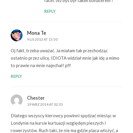
facet też byś był takim bohaterem ?
REPLY
Mona Te
9 LIS 2013 AT 15:50
Oj fakt, trzeba uważać. Ja miałam tak przechodząc
ostatnio przez ulicę. IDIOTA widział mnie jak idę a mimo
to prawie na mnie najechał! pff
REPLY
Chester
19 WRZ 2014 AT 02:33
Dlatego wszyscy kierowcy powinni spędzać miesiąc w
Londynie na kursie kurtuazji względęm pieszych i
rowerzystów. Ruch taki, że nie ma gdzie placa włożyć, a