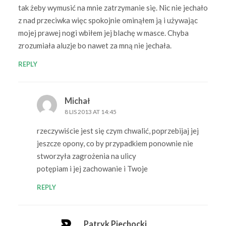
tak żeby wymusić na mnie zatrzymanie się. Nic nie jechało
z nad przeciwka więc spokojnie ominąłem ją i używając
mojej prawej nogi wbiłem jej blachę w masce. Chyba
zrozumiała aluzje bo nawet za mną nie jechała.
REPLY
Michał
8 LIS 2013 AT 14:45
rzeczywiście jest się czym chwalić, poprzebijaj jej
jeszcze opony, co by przypadkiem ponownie nie
stworzyła zagrożenia na ulicy
potępiam i jej zachowanie i Twoje
REPLY
Patryk Piechocki