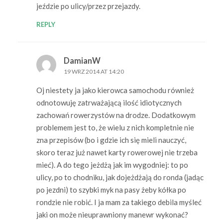
jeździe po ulicy/przez przejazdy.
REPLY
DamianW
19 WRZ 2014 AT 14:20
Oj niestety ja jako kierowca samochodu również
odnotowuję zatrważającą ilość idiotycznych
zachowań rowerzystów na drodze. Dodatkowym
problemem jest to, że wielu z nich kompletnie nie
zna przepisów (bo i gdzie ich się mieli nauczyć,
skoro teraz już nawet karty rowerowej nie trzeba
mieć). A do tego jeżdżą jak im wygodniej: to po
ulicy, po to chodniku, jak dojeżdżają do ronda (jadąc
po jezdni) to szybki myk na pasy żeby kółka po
rondzie nie robić. I ja mam za takiego debila myśleć
jaki on może nieuprawniony manewr wykonać?