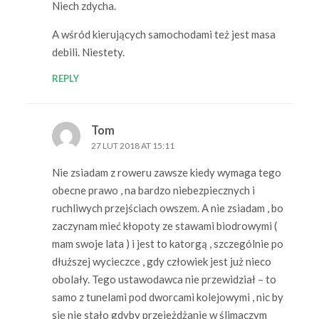
Niech zdycha.
A wśród kierujących samochodami też jest masa
debili. Niestety.
REPLY
Tom
27 LUT 2018 AT 15:11
Nie zsiadam z roweru zawsze kiedy wymaga tego
obecne prawo , na bardzo niebezpiecznych i
ruchliwych przejściach owszem. A nie zsiadam , bo
zaczynam mieć kłopoty ze stawami biodrowymi (
mam swoje lata ) i jest to katorgą , szczególnie po
dłuższej wycieczce , gdy człowiek jest już nieco
obolały. Tego ustawodawca nie przewidział – to
samo z tunelami pod dworcami kolejowymi , nic by
się nie stało gdyby przejeżdżanie w ślimaczym