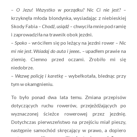
–
O Jezu! Wszystko w porządku? Nic Ci nie jest?
–
krzyknęła młoda blondynka, wysiadając z niebieskiej
Skody Fabia –
Chodź, usiądź
– chwyciła mnie pod ramię
i zaprowadziła na trawnik obok jezdni.
–
Spoko
– wróciłem się po leżący na jezdni rower –
Nic
mi nie jest. Wsiadaj do auta i jeeee..
– upadłem prawie na
ziemię. Ciemno przed oczami. Zrobiło mi się
niedobrze.
–
Wezwę policję i karetkę
– wybełkotała, blednąc przy
tym w okamgnieniu.
To było ponad dwa lata temu. Zmiana przepisów
dotyczących ruchu rowerów, przejeżdżających po
wyznaczonej ścieżce rowerowej przez jezdnię.
Dotychczas pierwszeństwo na przejściu miał pieszy,
następnie samochód skręcający w prawo, a dopiero