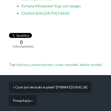
Fortuna Miodowe? Kup coś innego.
Obołoń Biłe [ZA PIĄTAKA]
0
Udostępnienia
Tagi:
kierowcy
,
pierwszeństwo
,
rower
,
wypadek
,
zielona strzałka
« Czym jest ekstrakt w piwie? [PIWNA EDUKACJA]
Powąchaj je »