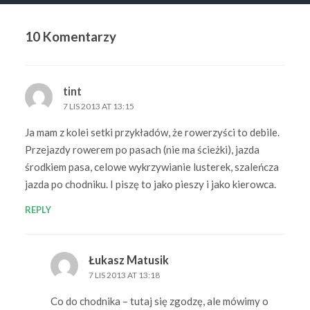
10 Komentarzy
tint
7 LIS 2013 AT 13:15
Ja mam z kolei setki przykładów, że rowerzyści to debile.
Przejazdy rowerem po pasach (nie ma ścieżki), jazda
środkiem pasa, celowe wykrzywianie lusterek, szaleńcza
jazda po chodniku. I piszę to jako pieszy i jako kierowca.
REPLY
Łukasz Matusik
7 LIS 2013 AT 13:18
Co do chodnika – tutaj się zgodzę, ale mówimy o