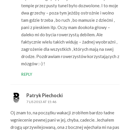
tempie przez pusty tunel było dozwolone. I to moje
dwa grzechy – poza tym jeżdżę ostrożnie i wolno
tam gdzie trzeba , bo ruch , bo mamusie z dziećmi ,
pani z pieskiem itp. Oczy mam dookoła głowy –
daleko mi do bycia rowerzystą debilem. Ale
faktycznie wielu takich widuję – żadnej wyobraźni ,
zagrożenie dla wszystkich , których mają na swej
drodze. Pozdrawiam rowerzystów korzystających z
mózgów :-) !
REPLY
Patryk Piechocki
7 LIS 2013 AT 15:46
Oj znam to, na początku wakacji zrobiłem bardzo ładne
wgniecenie pewnej pani w jej, chyba, cadecie. Jechałem
drogą uprzywilejowaną, ona z bocznej wjechała mi na pas